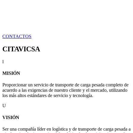
Estamos enfocados en brindar un servicio
eficiente, oportuno y transparente a nuestros
clientes, asegurando entregas a tiempo y
con soporte tecnológico de vanguardia.
CONTACTOS
CITAVICSA
l
MISIÓN
Proporcionar un servicio de transporte de carga pesada completo de
acuerdo a las exigencias de nuestro cliente y el mercado, utilizando
los más altos estándares de servicio y tecnología.
U
VISIÓN
Ser una compañía líder en logística y de transporte de carga pesada a